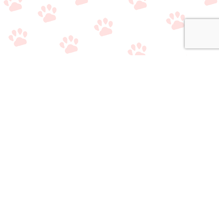
関連サイト
・
公式Twitter（やり取り用）
・
公式Twitter（情報収集用）
・
公式LINE（雑談/質問用）
・
公式LINE（ライバー事務所比較相談サービス）
おすすめのライブ
おすすめのライバ
アプリ/事務所選び
メニュー
質問/相談はこちら
配信アプリ一覧
ー事務所一覧
で悩んでいる方へ
当サイトの情報
・
運営者情報
・
サイトマップ
・
お問い合わせ