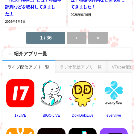
評判などを取材してきまし
てきました！
た！
2026年6月6日
2026年6月6日
1 / 36
紹介アプリ一覧
ライブ配信アプリ一覧
ラジオ配信アプリ一覧
VTuber
17LIVE
BIGO LIVE
DokiDokiLive
everylive