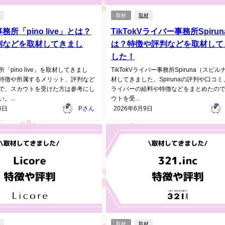
材
取材
取材
所「pino live」とは？
TikTokVライバー事務所Spirun
判などを取材してきまし
は？特徴や評判などを取材して
した！
「pino live」を取材してきまし
TikTokVライバー事務所Spiruna（スピ
特徴や所属するメリット、評判など
材してきました。Spirunaの評判や口コ
で、スカウトを受けた方は参考にし
ライバーの給料や特徴などをまとめたの
。...
ウトを受...
6日
Pさん
2026年6月9日
材
取材
取材