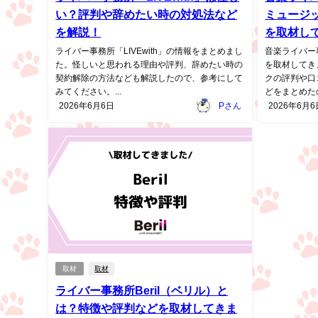
い？評判や辞めたい時の対処法など
ミュージ
を解説！
を取材し
ライバー事務所「LIVEwith」の情報をまとめまし
音楽ライバー
た。怪しいと思われる理由や評判、辞めたい時の
を取材してき
契約解除の方法なども解説したので、参考にして
クの評判や口
みてください。...
どをまとめたの
2026年6月6日
Pさん
2026年6月6
取材
取材
ライバー事務所Beril（ベリル）と
は？特徴や評判などを取材してきま