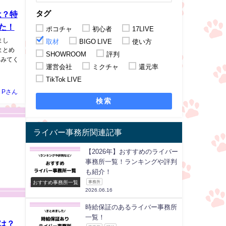
タグ
は？特
た！
ポコチャ
初心者
17LIVE
まし
取材
BIGO LIVE
使い方
まとめ
SHOWROOM
評判
てみてく
運営会社
ミクチャ
還元率
TikTok LIVE
Pさん
検索
ライバー事務所関連記事
【2026年】おすすめのライバー
事務所一覧！ランキングや評判
も紹介！
おすすめ事務所一覧
事務所
2026.06.16
時給保証のあるライバー事務所
一覧！
とは？