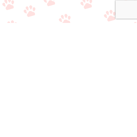
関連サイト
・
公式Twitter（やり取り用）
・
公式Twitter（情報収集用）
・
公式LINE（雑談/質問用）
・
公式LINE（ライバー事務所比較相談サービス）
おすすめのライブ
おすすめのライバ
アプリ/事務所選び
メニュー
質問/相談はこちら
配信アプリ一覧
ー事務所一覧
で悩んでいる方へ
当サイトの情報
・
運営者情報
・
サイトマップ
・
お問い合わせ
・
プライバシーポリシー