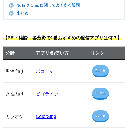
Nuts & Chipに関してよくある質問
8.
まとめ
9.
【PR：結論、各分野で1番おすすめの配信アプリは何？】
分野
アプリ名/使い方
リンク
男性向け
ポコチャ
DLする
女性向け
ビゴライブ
DLする
カラオケ
ColorSing
DLする