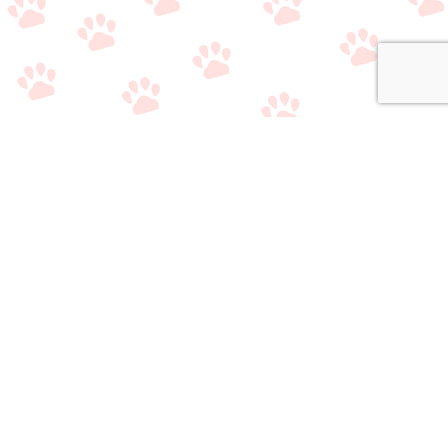
関連サイト
・
公式Twitter（やり取り用）
・
公式Twitter（情報収集用）
・
公式LINE（雑談/質問用）
・
公式LINE（ライバー事務所比較相談サービス）
おすすめのライブ
おすすめのライバ
アプリ/事務所選び
メニュー
質問/相談はこちら
配信アプリ一覧
ー事務所一覧
で悩んでいる方へ
当サイトの情報
・
運営者情報
・
サイトマップ
・
お問い合わせ