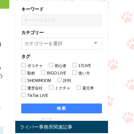
キーワード
、
カテゴリー
情
タグ
ポコチャ
初心者
17LIVE
も
取材
BIGO LIVE
使い方
の
SHOWROOM
評判
運営会社
ミクチャ
還元率
TikTok LIVE
な
検索
ライバー事務所関連記事