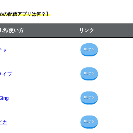
すめの配信アプリは何？】
リ名/使い方
リンク
チャ
DLする
ライブ
DLする
Sing
DLする
ピカ
DLする