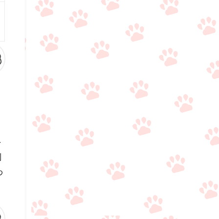
を
制
わ