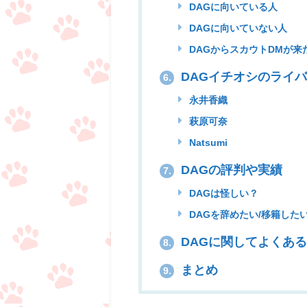
DAGに向いている人
DAGに向いていない人
DAGからスカウトDMが来
DAGイチオシのライ
6.
永井香織
萩原可奈
Natsumi
DAGの評判や実績
7.
DAGは怪しい？
DAGを辞めたい/移籍した
DAGに関してよくあ
8.
まとめ
9.