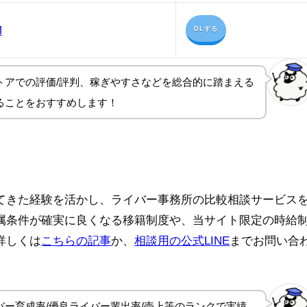
M
DLする
トアでの評価/評判、稼ぎやすさ
などを総合的に踏まえる
ることをおすすめします！
てきた経験を活かし、ライバー事務所の比較相談サービス
属条件が確実に良くなる移籍制度や、当サイト限定の時給
詳しくは
こちらの記事
か、
相談用の公式LINE
までお問い合
ー育成率/優良ライバー輩出率/売上等のランクで実績