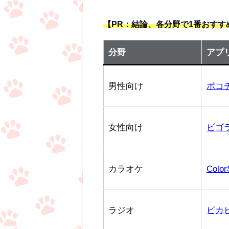
【PR：結論、各分野で1番おす
分野
アプ
男性向け
ポコ
女性向け
ビゴ
カラオケ
Color
ラジオ
ピカ