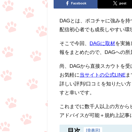
Facebook
post
DAGとは、ポコチャに強みを持
配信初心者でも成長しやすい環
そこで今回、
DAGに取材
を実施
報をまとめたので、DAGへの
尚、DAGから直接スカウトを
お気軽に
当サイトの公式LINE
ま
詳しい評判/口コミを知りたい方
すと幸いです。
これまでに数千人以上の方から
アドバイスが可能＋規約上記事に
目次
[
非表示
]