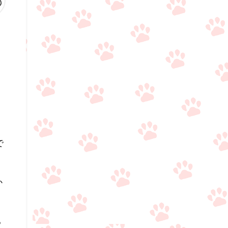
で
か
る