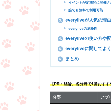
イベントが定期的に開催さ
誰でも無料で利用可能
everyliveが人気の理
3.
everyliveの危険性
everyliveの使い方
4.
everyliveに関して
5.
まとめ
6.
【PR：結論、各分野で1番おす
分野
アプ