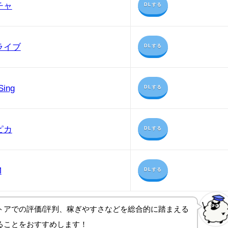
チャ
DLする
ライブ
DLする
Sing
DLする
ピカ
DLする
M
DLする
トアでの評価/評判、稼ぎやすさ
などを総合的に踏まえる
ることをおすすめします！