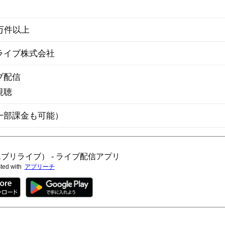
万件以上
ライブ株式会社
ブ配信
視聴
一部課金も可能）
ve（エブリライブ） - ライブ配信アプリ
ted with
アプリーチ