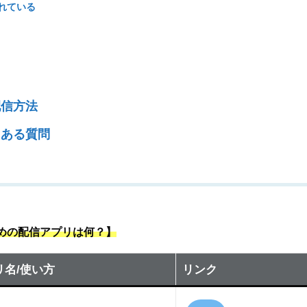
れている
由
や配信方法
よくある質問
すめの配信アプリは何？】
リ名/使い方
リンク