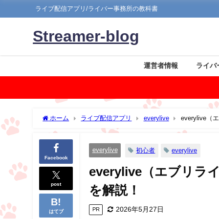
ライブ配信アプリ/ライバー事務所の教科書
Streamer-blog
運営者情報
ライバ
ホーム
ライブ配信アプリ
everylive
everyl
everylive
初心者
everylive
Facebook
everylive（エ
post
を解説！
2026年5月27日
PR
はてブ