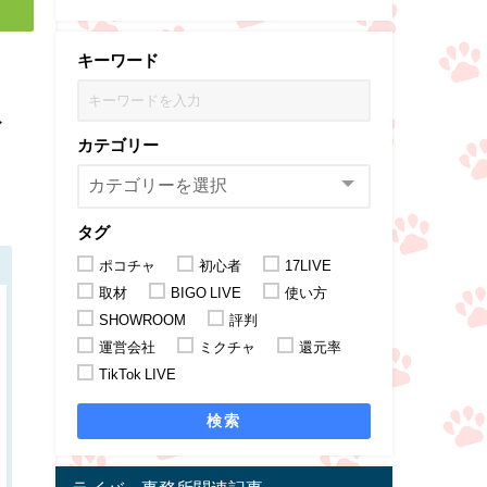
キーワード
ア
カテゴリー
タグ
ポコチャ
初心者
17LIVE
取材
BIGO LIVE
使い方
SHOWROOM
評判
運営会社
ミクチャ
還元率
TikTok LIVE
検索