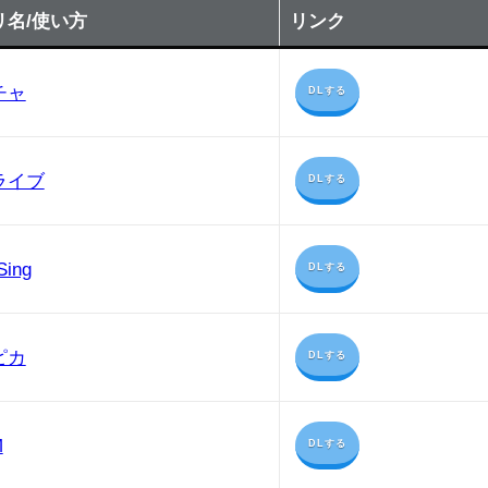
リ名/使い方
リンク
チャ
DLする
ライブ
DLする
Sing
DLする
ピカ
DLする
M
DLする