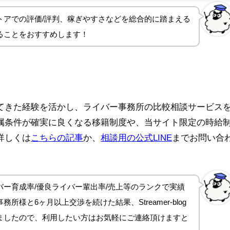
トアでの評価/評判、稼ぎやすさ
などを総合的に踏まえる
ることをおすすめします！
てきた経験を活かし、ライバー事務所の比較相談サービス
属条件が確実に良くなる移籍制度や、当サイト限定の時給
詳しくは
こちらの記事
か、
相談用の公式LINE
までお問い合
ー育成率/優良ライバー輩出率/売上等のランクで実績
所様と6ヶ月以上交渉を続けた結果、Streamer-blog
ましたので、利用したい方はお気軽にご連絡頂けますと