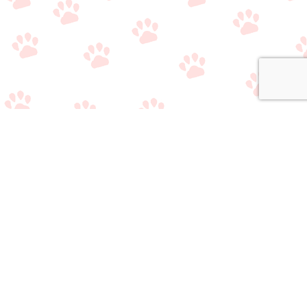
関連サイト
・
公式Twitter（やり取り用）
・
公式Twitter（情報収集用）
・
公式LINE（雑談/質問用）
・
公式LINE（ライバー事務所比較相談サービス）
おすすめのライブ
おすすめのライバ
アプリ/事務所選び
メニュー
質問/相談はこちら
配信アプリ一覧
ー事務所一覧
で悩んでいる方へ
当サイトの情報
・
運営者情報