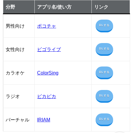
分野
アプリ名/使い方
リンク
男性向け
ポコチャ
DLする
女性向け
ビゴライブ
DLする
カラオケ
ColorSing
DLする
ラジオ
ピカピカ
DLする
バーチャル
IRIAM
DLする