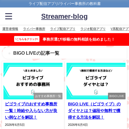
ライブ配信アプリ/ライバー事務所の教科書
Streamer-blog
運営者情報
ライバー事務所
ライブ配信アプリ
ラジオ配信アプリ
V系配信アプ
事務所選び/移籍の無料相談を始めました！
\こちらをクリック/
BIGO LIVEの記事一覧
おすすめ事務所一覧
BIGO LIVE
ビゴライブのおすすめ事務所
BIGO LIVE（ビゴライブ）の
一覧！時給や入らない方が良
ダイヤとは？値段や無料で獲
い例などを解説！
得する方法を解説！
2026年6月5日
2026年6月4日