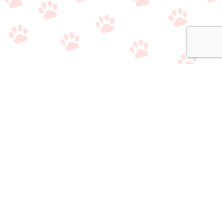
関連サイト
・
公式Twitter（やり取り用）
・
公式Twitter（情報収集用）
・
公式LINE（雑談/質問用）
・
公式LINE（ライバー事務所比較相談サービス）
おすすめのライブ
おすすめのライバ
アプリ/事務所選び
メニュー
質問/相談はこちら
配信アプリ一覧
ー事務所一覧
で悩んでいる方へ
当サイトの情報
・
運営者情報
・
サイトマップ