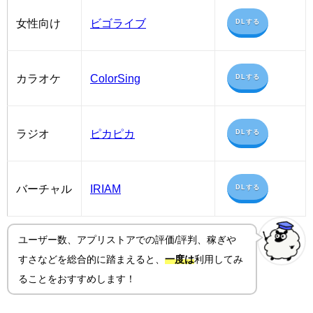
女性向け
ビゴライブ
DLする
カラオケ
ColorSing
DLする
ラジオ
ピカピカ
DLする
バーチャル
IRIAM
DLする
ユーザー数、アプリストアでの評価/評判、稼ぎや
すさ
などを総合的に踏まえると、
一度は
利用してみ
ることをおすすめします！