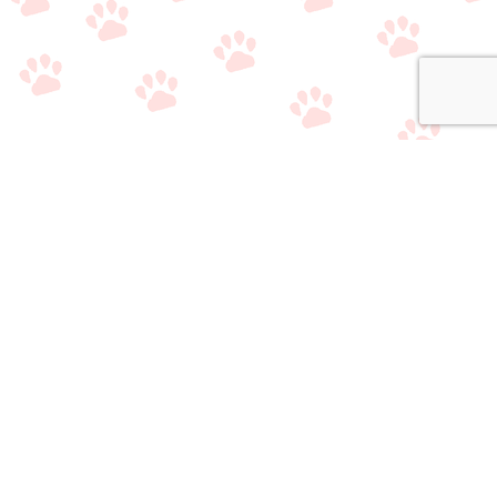
関連サイト
・
公式Twitter（やり取り用）
・
公式Twitter（情報収集用）
・
公式LINE（雑談/質問用）
・
公式LINE（ライバー事務所比較相談サービス）
おすすめのライブ
おすすめのライバ
アプリ/事務所選び
メニュー
質問/相談はこちら
配信アプリ一覧
ー事務所一覧
で悩んでいる方へ
当サイトの情報
・
運営者情報
・
サイトマップ