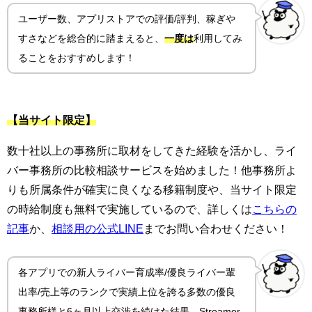
ユーザー数、アプリストアでの評価/評判、稼ぎや
すさ
などを総合的に踏まえると、
一度は
利用してみ
ることをおすすめします！
【当サイト限定】
数十社以上の事務所に取材をしてきた経験を活かし、ライ
バー事務所の比較相談サービスを始めました！他事務所よ
りも所属条件が確実に良くなる移籍制度や、当サイト限定
の時給制度も無料で実施しているので、詳しくは
こちらの
記事
か、
相談用の公式LINE
までお問い合わせください！
各アプリでの新人ライバー育成率/優良ライバー輩
出率/売上等のランクで実績上位を誇る多数の優良
事務所様と6ヶ月以上交渉を続けた結果、Streamer-