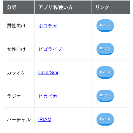
分野
アプリ名/使い方
リンク
男性向け
ポコチャ
DLする
女性向け
ビゴライブ
DLする
カラオケ
ColorSing
DLする
ラジオ
ピカピカ
DLする
バーチャル
IRIAM
DLする