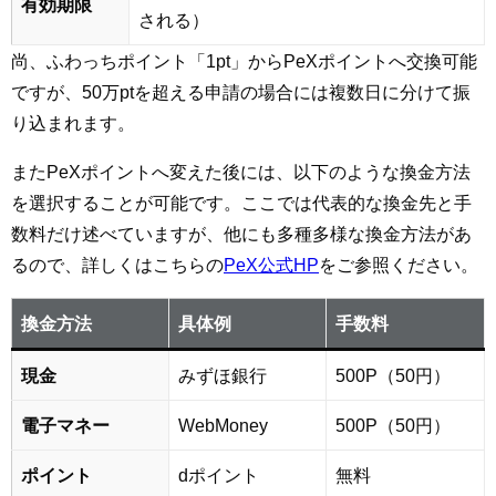
有効期限
される）
尚、ふわっちポイント「1pt」からPeXポイントへ交換可能
ですが、50万ptを超える申請の場合には複数日に分けて振
り込まれます。
またPeXポイントへ変えた後には、以下のような換金方法
を選択することが可能です。ここでは代表的な換金先と手
数料だけ述べていますが、他にも多種多様な換金方法があ
るので、詳しくはこちらの
PeX公式HP
をご参照ください。
換金方法
具体例
手数料
現金
みずほ銀行
500P（50円）
電子マネー
WebMoney
500P（50円）
ポイント
dポイント
無料