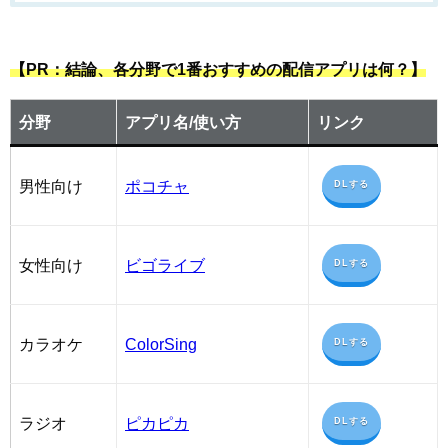
【PR：結論、各分野で1番おすすめの配信アプリは何？】
分野
アプリ名/使い方
リンク
男性向け
ポコチャ
DLする
女性向け
ビゴライブ
DLする
カラオケ
ColorSing
DLする
ラジオ
ピカピカ
DLする