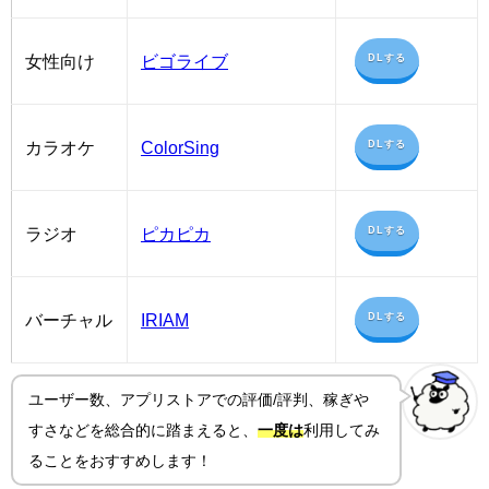
女性向け
ビゴライブ
DLする
カラオケ
ColorSing
DLする
ラジオ
ピカピカ
DLする
バーチャル
IRIAM
DLする
ユーザー数、アプリストアでの評価/評判、稼ぎや
すさ
などを総合的に踏まえると、
一度は
利用してみ
ることをおすすめします！