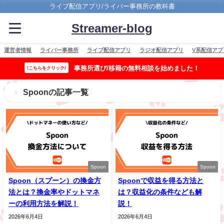
ライブ配信アプリ/ライバー事務所の教科書
Streamer-blog
運営者情報
ライバー事務所
ライブ配信アプリ
ラジオ配信アプリ
V系配信アプ
事務所選び/移籍の無料相談を始めました！
\こちらをクリック/
Spoonの記事一覧
Spoon
Spoon
Spoon（スプーン）の換金方
Spoonで収益を得る方法と
法とは？換金率やドットマネ
は？収益化の条件なども解
ーの利用方法を解説！
説！
2026年6月4日
2026年6月4日