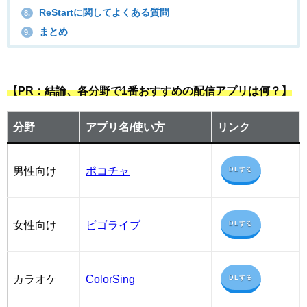
ReStartに関してよくある質問
8.
まとめ
9.
【PR：結論、各分野で1番おすすめの配信アプリは何？】
分野
アプリ名/使い方
リンク
男性向け
ポコチャ
DLする
女性向け
ビゴライブ
DLする
カラオケ
ColorSing
DLする