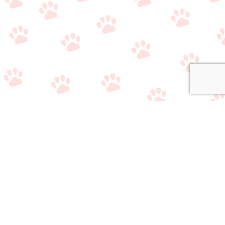
関連サイト
・
公式Twitter（やり取り用）
・
公式Twitter（情報収集用）
・
公式LINE（雑談/質問用）
・
公式LINE（ライバー事務所比較相談サービス）
おすすめのライブ
おすすめのライバ
アプリ/事務所選び
メニュー
質問/相談はこちら
配信アプリ一覧
ー事務所一覧
で悩んでいる方へ
当サイトの情報