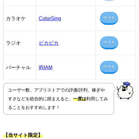
カラオケ
ColorSing
DLする
ラジオ
ピカピカ
DLする
バーチャル
IRIAM
DLする
ユーザー数、アプリストアでの評価/評判、稼ぎや
すさ
などを総合的に踏まえると、
一度は
利用してみ
ることをおすすめします！
【当サイト限定】