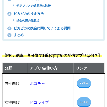
他アプリとの還元率の比較
ピカピカの換金方法
3.
換金の際の注意点
ピカピカの換金に関してよくある質問
4.
まとめ
5.
【PR：結論、各分野で1番おすすめの配信アプリは何？】
分野
アプリ名/使い方
リンク
男性向け
ポコチャ
DLする
女性向け
ビゴライブ
DLする