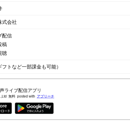
件
株式会社
ブ配信
投稿
視聴
ギフトなど一部課金も可能）
 音声ライブ配信アプリ
,Ltd
無料
posted with
アプリーチ