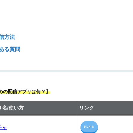
信方法
ある質問
すめの配信アプリは何？】
リ名/使い方
リンク
チャ
DLする