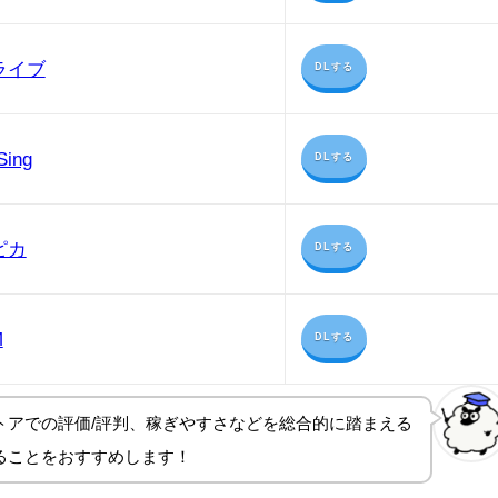
ライブ
DLする
Sing
DLする
ピカ
DLする
M
DLする
トアでの評価/評判、稼ぎやすさ
などを総合的に踏まえる
ることをおすすめします！