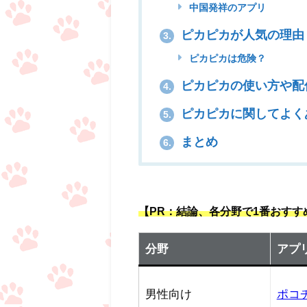
中国発祥のアプリ
ピカピカが人気の理由
3.
ピカピカは危険？
ピカピカの使い方や配
4.
ピカピカに関してよく
5.
まとめ
6.
【PR：結論、各分野で1番おす
分野
アプ
男性向け
ポコ