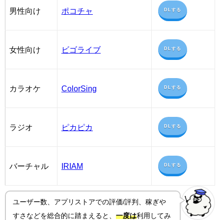
男性向け
ポコチャ
DLする
女性向け
ビゴライブ
DLする
カラオケ
ColorSing
DLする
ラジオ
ピカピカ
DLする
バーチャル
IRIAM
DLする
ユーザー数、アプリストアでの評価/評判、稼ぎや
すさ
などを総合的に踏まえると、
一度は
利用してみ