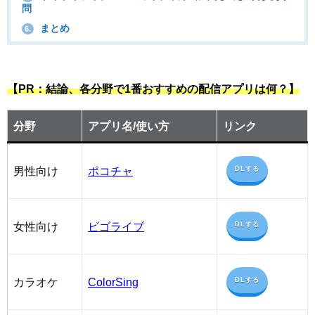
問
まとめ
6.
【PR：結論、各分野で1番おすすめの配信アプリは何？】
分野
アプリ名/使い方
リンク
男性向け
ポコチャ
DLする
女性向け
ビゴライブ
DLする
カラオケ
ColorSing
DLする