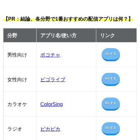
【PR：結論、各分野で1番おすすめの配信アプリは何？】
分野
アプリ名/使い方
リンク
男性向け
ポコチャ
DLする
女性向け
ビゴライブ
DLする
カラオケ
ColorSing
DLする
ラジオ
ピカピカ
DLする