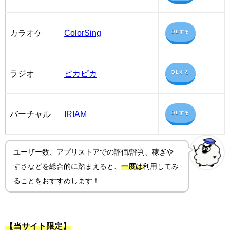
カラオケ
ColorSing
DLする
ラジオ
ピカピカ
DLする
バーチャル
IRIAM
DLする
ユーザー数、アプリストアでの評価/評判、稼ぎや
すさ
などを総合的に踏まえると、
一度は
利用してみ
ることをおすすめします！
【当サイト限定】