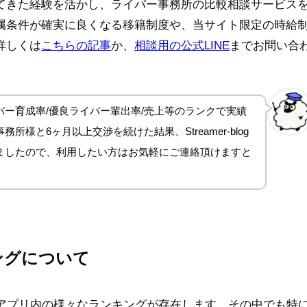
てきた経験を活かし、ライバー事務所の比較相談サービス
属条件が確実に良くなる移籍制度や、当サイト限定の時給
詳しくは
こちらの記事
か、
相談用の公式LINE
までお問い合
ー育成率/優良ライバー輩出率/売上等のランクで実績
所様と6ヶ月以上交渉を続けた結果、Streamer-blog
ましたので、利用したい方はお気軽にご連絡頂けますと
キングについて
は、アプリ内の様々なランキングが存在します。その中でも特