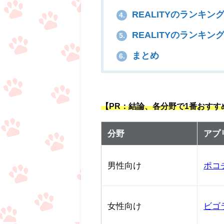
REALITYのランキン
4.
REALITYのランキ
5.
まとめ
6.
【PR：結論、各分野で1番おす
分野
アプ
男性向け
ポコ
女性向け
ビゴ