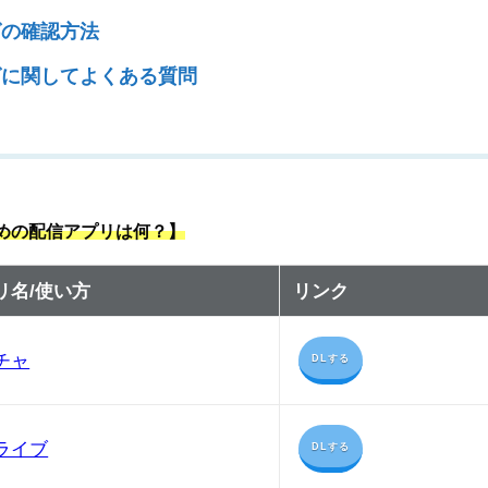
グの確認方法
ングに関してよくある質問
すめの配信アプリは何？】
リ名/使い方
リンク
チャ
DLする
ライブ
DLする