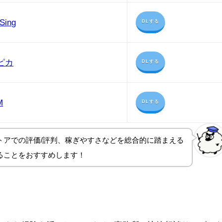
Sing
DLする
ピカ
DLする
M
DLする
トアでの評価/評判、稼ぎやすさ
などを総合的に踏まえる
ることをおすすめします！