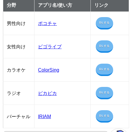
分野
アプリ名/使い方
リンク
男性向け
ポコチャ
DLする
女性向け
ビゴライブ
DLする
カラオケ
ColorSing
DLする
ラジオ
ピカピカ
DLする
バーチャル
IRIAM
DLする