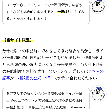
ユーザー数、アプリストアでの評価/評判、稼ぎや
すさ
などを総合的に踏まえると、
一度は
利用してみ
ることをおすすめします！
【当サイト限定】
数十社以上の事務所に取材をしてきた経験を活かし、ライ
バー事務所の比較相談サービスを始めました！他事務所よ
りも所属条件が確実に良くなる移籍制度や、当サイト限定
の時給制度も無料で実施しているので、詳しくは
こちらの
記事
か、
相談用の公式LINE
までお問い合わせください！
各アプリでの新人ライバー育成率/優良ライバー輩
出率/売上等のランクで実績上位を誇る多数の優良
事務所様と6ヶ月以上交渉を続けた結果、Streamer-