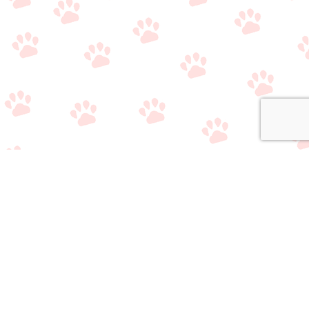
関連サイト
・
公式Twitter（やり取り用）
・
公式Twitter（情報収集用）
・
公式LINE（雑談/質問用）
・
公式LINE（ライバー事務所比較相談サービス）
おすすめのライブ
おすすめのライバ
アプリ/事務所選び
メニュー
質問/相談はこちら
配信アプリ一覧
ー事務所一覧
で悩んでいる方へ
当サイトの情報