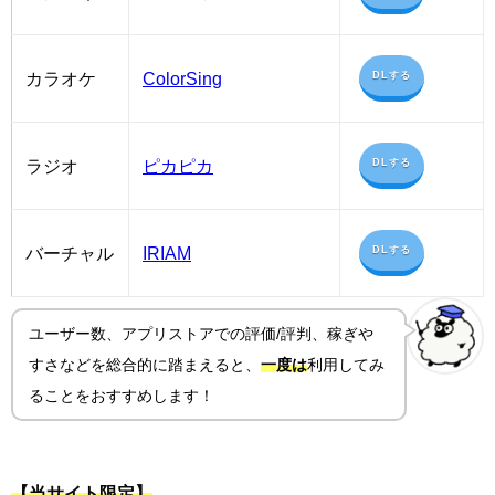
カラオケ
ColorSing
DLする
ラジオ
ピカピカ
DLする
バーチャル
IRIAM
DLする
ユーザー数、アプリストアでの評価/評判、稼ぎや
すさ
などを総合的に踏まえると、
一度は
利用してみ
ることをおすすめします！
【当サイト限定】