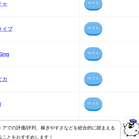
チャ
DLする
ライブ
DLする
Sing
DLする
ピカ
DLする
M
DLする
トアでの評価/評判、稼ぎやすさ
などを総合的に踏まえる
ることをおすすめします！