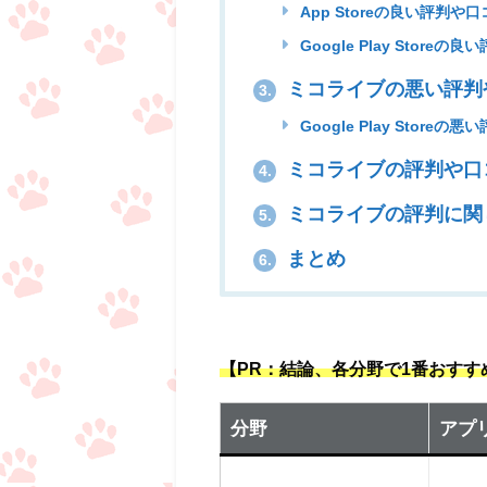
App Storeの良い評判や口
Google Play Storeの
ミコライブの悪い評判
3.
Google Play Storeの
ミコライブの評判や口
4.
ミコライブの評判に関
5.
まとめ
6.
【PR：結論、各分野で1番おす
分野
アプ