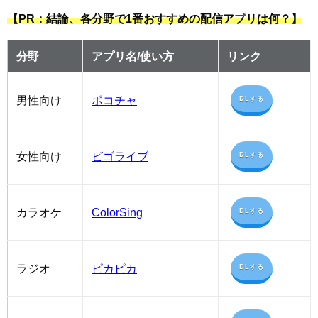
【PR：結論、各分野で1番おすすめの配信アプリは何？】
分野
アプリ名/使い方
リンク
男性向け
ポコチャ
DLする
女性向け
ビゴライブ
DLする
カラオケ
ColorSing
DLする
ラジオ
ピカピカ
DLする