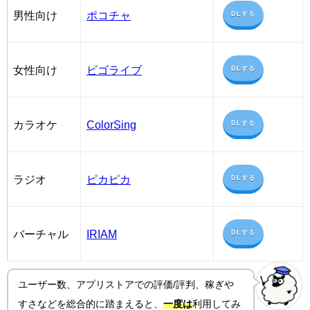
男性向け
ポコチャ
DLする
女性向け
ビゴライブ
DLする
カラオケ
ColorSing
DLする
ラジオ
ピカピカ
DLする
バーチャル
IRIAM
DLする
ユーザー数、アプリストアでの評価/評判、稼ぎや
すさ
などを総合的に踏まえると、
一度は
利用してみ