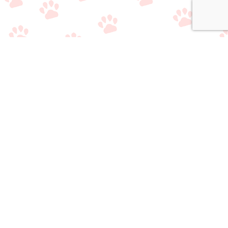
関連サイト
・
公式Twitter（やり取り用）
・
公式Twitter（情報収集用）
・
公式LINE（雑談/質問用）
・
公式LINE（ライバー事務所比較相談サービス）
おすすめのライブ
おすすめのライバ
アプリ/事務所選び
メニュー
質問/相談はこちら
配信アプリ一覧
ー事務所一覧
で悩んでいる方へ
当サイトの情報
・
運営者情報
・
サイトマップ
・
お問い合わせ
・
プライバシーポリシー