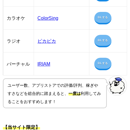
カラオケ
ColorSing
DLする
ラジオ
ピカピカ
DLする
バーチャル
IRIAM
DLする
ユーザー数、アプリストアでの評価/評判、稼ぎや
すさ
などを総合的に踏まえると、
一度は
利用してみ
ることをおすすめします！
【当サイト限定】