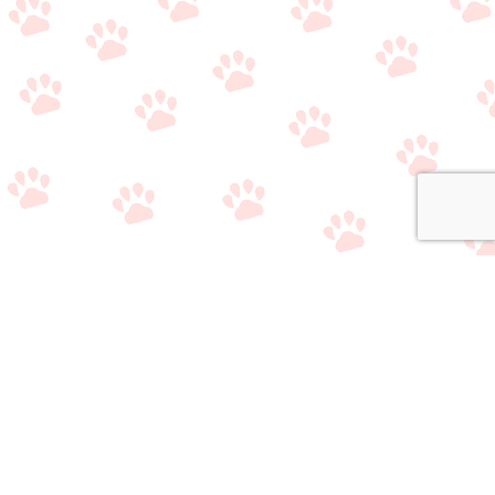
関連サイト
・
公式Twitter（やり取り用）
・
公式Twitter（情報収集用）
・
公式LINE（雑談/質問用）
・
公式LINE（ライバー事務所比較相談サービス）
おすすめのライブ
おすすめのライバ
アプリ/事務所選び
メニュー
質問/相談はこちら
配信アプリ一覧
ー事務所一覧
で悩んでいる方へ