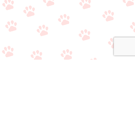
関連サイト
・
公式Twitter（やり取り用）
・
公式Twitter（情報収集用）
・
公式LINE（雑談/質問用）
・
公式LINE（ライバー事務所比較相談サービス）
おすすめのライブ
おすすめのライバ
アプリ/事務所選び
メニュー
質問/相談はこちら
配信アプリ一覧
ー事務所一覧
で悩んでいる方へ
当サイトの情報