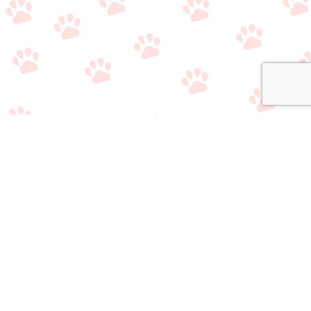
関連サイト
・
公式Twitter（やり取り用）
・
公式Twitter（情報収集用）
・
公式LINE（雑談/質問用）
・
公式LINE（ライバー事務所比較相談サービス）
おすすめのライブ
おすすめのライバ
アプリ/事務所選び
メニュー
質問/相談はこちら
配信アプリ一覧
ー事務所一覧
で悩んでいる方へ
当サイトの情報
・
運営者情報